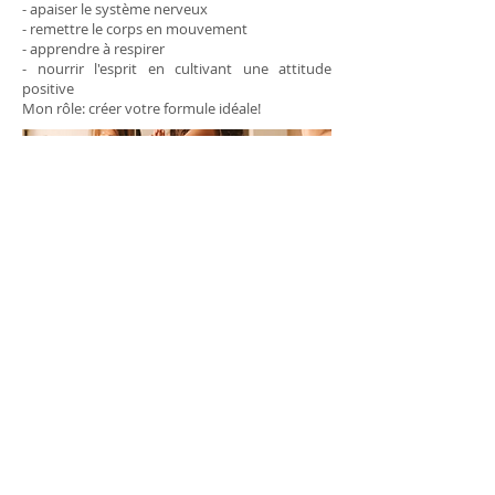
- apaiser le système nerveux
- remettre le corps en mouvement
- apprendre à respirer
- nourrir l'esprit en cultivant une attitude
positive
Mon rôle: créer votre formule idéale!
​Cours collectifs - groupe de 6
€
​60 min - 20
carte mensuelle de 4 séances - 64€
Yoga, gainage, fitness, respiration, n'hésitez
pas à revenir vers moi pour mettre en place
un cours. Les créneaux horaires peuvent être
larges.